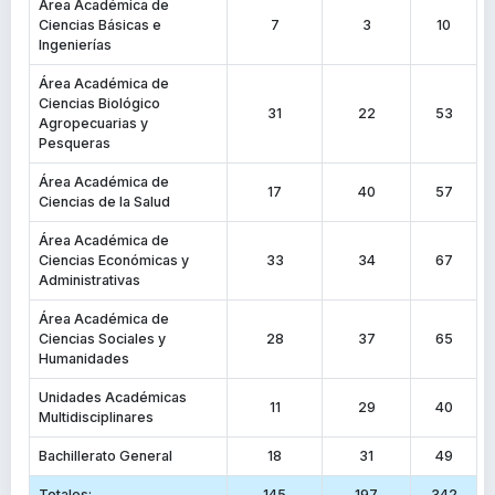
Área Académica de
Ciencias Básicas e
7
3
10
Ingenierías
Área Académica de
Ciencias Biológico
31
22
53
Agropecuarias y
Pesqueras
Área Académica de
17
40
57
Ciencias de la Salud
Área Académica de
Ciencias Económicas y
33
34
67
Administrativas
Área Académica de
Ciencias Sociales y
28
37
65
Humanidades
Unidades Académicas
11
29
40
Multidisciplinares
Bachillerato General
18
31
49
Totales:
145
197
342