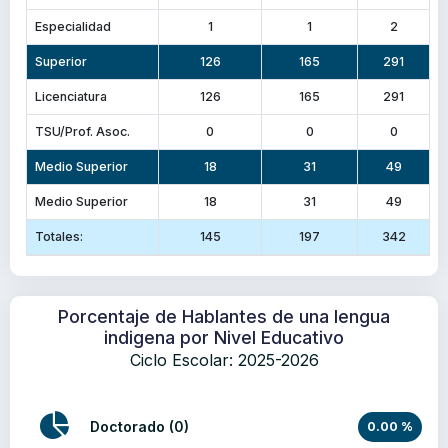
Especialidad
1
1
2
Superior
126
165
291
Licenciatura
126
165
291
TSU/Prof. Asoc.
0
0
0
Medio Superior
18
31
49
Medio Superior
18
31
49
Totales:
145
197
342
Porcentaje de Hablantes de una lengua
indigena por Nivel Educativo
Ciclo Escolar: 2025-2026
Doctorado (0)
0.00 %