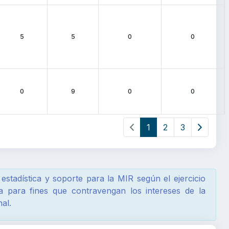
5
5
0
0
0
9
0
0
1
2
3
estadística y soporte para la MIR según el ejercicio
a para fines que contravengan los intereses de la
al.