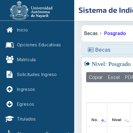
Inicio
Becas
Posgrado
Opciones Educativas
Becas
Matrícula
Nivel: Posgrado
Solicitudes Ingreso
Copiar
Excel
PD
Ingresos
Egresos
Titulados
No.
Nivel